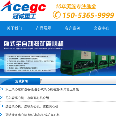
关于我们
产品展示
客户案例
文章中心
冠诚新闻
水上离心选矿设备-配备卧式离心机装置-四角轮五角轮
尼尔森离心机、水套离心机介绍
选金离心机、选锡离心机、选锆离心机
冠诚钛矿离心机,铅矿离心机,锌矿离心机