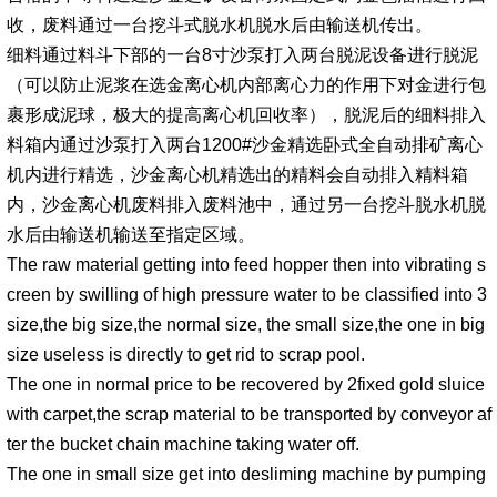
收，废料通过一台挖斗式脱水机脱水后由输送机传出。
细料通过料斗下部的一台8寸沙泵打入两台脱泥设备进行脱泥
（可以防止泥浆在选金离心机内部离心力的作用下对金进行包
裹形成泥球，极大的提高离心机回收率），脱泥后的细料排入
料箱内通过沙泵打入两台1200#沙金精选卧式全自动排矿离心
机内进行精选，沙金离心机精选出的精料会自动排入精料箱
内，沙金离心机废料排入废料池中，通过另一台挖斗脱水机脱
水后由输送机输送至指定区域。
The raw material getting into feed hopper then into vibrating s
creen by swilling of high pressure water to be classified into 3
size,the big size,the normal size, the small size,the one in big
size useless is directly to get rid to scrap pool.
The one in normal price to be recovered by 2fixed gold sluice
with carpet,the scrap material to be transported by conveyor af
ter the bucket chain machine taking water off.
The one in small size get into desliming machine by pumping