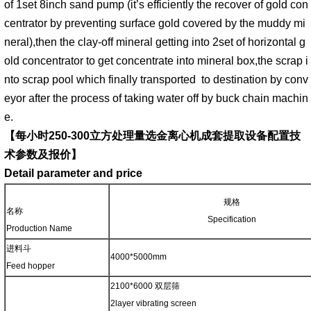
of 1set 8inch sand pump (it’s efficiently the recover of gold con
centrator by preventing surface gold covered by the muddy mi
neral),then the clay-off mineral getting into 2set of horizontal g
old concentrator to get concentrate into mineral box,the scrap i
nto scrap pool which finally transported to destination by conv
eyor after the process of taking water off by buck chain machin
e.
【每小时250-300立方处理量选金离心机成套提取设备配置
技
术参数及报价】
Detail parameter and price
规格
名称
Specification
Production Name
进料斗
4000*5000mm
Feed hopper
2100*6000 双层筛
2layer vibrating screen