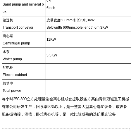
6寸
Sand pump and mineral b
6inch
ox
输送机
皮带宽度600mm,杆长6米,3KW
Transport conveyor
Belt width 600mm,pole length 6m,3KW
离心泵
11KW
Centrifugal pump
水泵
5.5KW
Water pump
配电柜
Electric cabinet
总功率
Total power
每小时250-300立方处理量选金离心机成套提取设备方案由青州冠诚重工机械
有限公司研发生产，回收率90%以上，是一整套大型离心选矿设备，该设备
配备振动筛，溜槽，卧式离心机等，是一款比较成熟的选矿重选设备