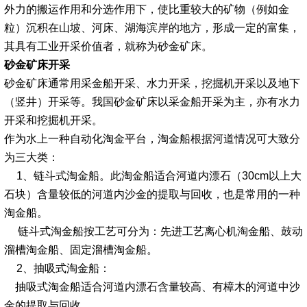
外力的搬运作用和分选作用下，使比重较大的矿物（例如金
粒）沉积在山坡、河床、湖海滨岸的地方，形成一定的富集，
其具有工业开采价值者，就称为砂金矿床。
砂金矿床
开采
砂金矿床通常用采金船开采、水力开采，挖掘机开采以及地下
（竖井）开采等。我国砂金矿床以采金船开采为主，亦有水力
开采和挖掘机开采。
作为水上一种自动化淘金平台，淘金船根据河道情况可大致分
为三大类：
1、链斗式淘金船。此淘金船适合河道内漂石（30cm以上大
石块）含量较低的河道内沙金的提取与回收，也是常用的一种
淘金船。
链斗式淘金船按工艺可分为：先进工艺离心机淘金船、鼓动
溜槽淘金船、固定溜槽淘金船。
2、抽吸式淘金船：
抽吸式淘金船适合河道内漂石含量较高、有樟木的河道中沙
金的提取与回收。