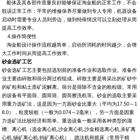
船体及其各部件质量良好能够保证淘金船的正常工作，不会
耽误正常工作；平常的维修保养尽量做到专人专用，机器设备
启动时需要专业人员到旁边，做到特殊情况可以立刻处理从而
提高工作效率。
4.操作简便性
淘金船设计操作流程越简单，启动所消耗的时间越少，会增
大工作时间从而提高工作效率。
砂金选矿工艺
砂金选矿工艺主要包括选别前的准备作业和选取作业。准备作
业主要由碎散和筛分两过程组成。碎散主要是将采出的矿砂中
的矿粒和粘土质矿泥解离。筛分是筛除不含金的粗粒级。常用
的设备有平面筛、圆筒筛、圆筒擦洗机等。砂金的选取主要采
用重力选矿法，这是因为一方面砂金比重大（平均为17.50～1
8.0），粒度较粗（一般为0.074～2毫米），另一方面是因重
力选矿法比较经济和简单。重选设备一般采用各种类型的溜
槽、离心机（选金离心机,沙金离心机,沙金精选离心机,汞矿离
心机,锡矿离心机,钨矿离心机）、跳汰机和摇床（常用于精