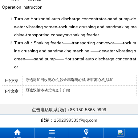
Operation instruction
Turn on:Horizontal auto discharge concentrator-sand pump-de
water vibrating screen-rock mine crushing and sandmaking ma
chine-transporting conveyor-shaking feeder
Turn off：Shaking feeder——transporting conveyor——rock m
ine crushing and sandmaking machine ——dewater vibrating s
creen——sand pump——Horizontal auto discharge concentrat
or
浮选尾矿回收离心机,沙金精选离心机,汞矿离心机,锡矿离心机,钨矿离心机
上个文章:
冠诚双轴移动式淘金车介绍
下个文章:
点击电话联系我们:+86 150-5365-9999
邮箱：
1592999333@qq.com