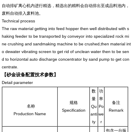
自动排矿离心机内进行精选，精选出的精料会自动排出至成品料池内，
废料自动排入废料池。
Technical process
The raw material getting into feed hopper then well distributed with s
haking feeder to be transported by conveyor into specialized rock mi
ne crushing and sandmaking machine to be crushed,then material int
o dewater vibrating screen to get rid of unclean water then to be sen
d to horizontal auto discharge concentrator by sand pump to get con
centrate.
【砂金设备配置
技术参数
】
Detail parameter
数
功
量
率
规格
备注
名称
Qu
Po
Specification
Remark
Production Name
anti
we
ty
r
包含一台振