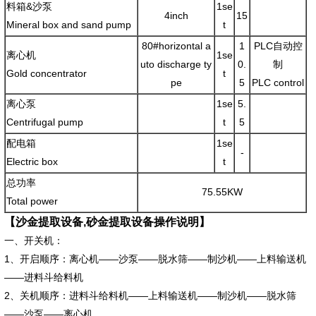
料箱&沙泵
1se
4inch
15
Mineral box and sand pump
t
80#horizontal a
1
PLC自动控
离心机
1se
uto discharge ty
0.
制
Gold concentrator
t
pe
5
PLC control
离心泵
1se
5.
Centrifugal pump
t
5
配电箱
1se
-
Electric box
t
总功率
75.55KW
Total power
【沙金提取设备,砂金提取设备操作说明】
一、开关机：
1、开启顺序：离心机——沙泵——脱水筛——制沙机——上料输送机
——进料斗给料机
2、关机顺序：进料斗给料机——上料输送机——制沙机——脱水筛
——沙泵——离心机