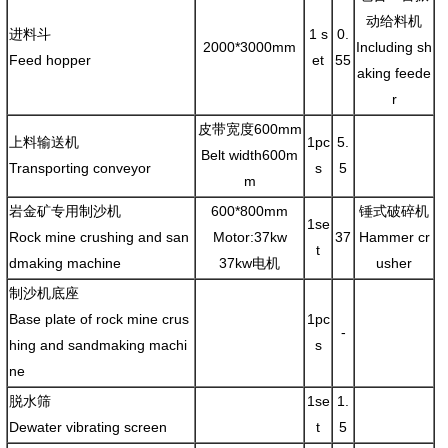
动给料机
进料斗
1 s
0.
2000*3000mm
Including sh
Feed hopper
et
55
aking feede
r
皮带宽度600mm
上料输送机
1pc
5.
Belt width600m
Transporting conveyor
s
5
m
岩金矿专用制沙机
600*800mm
锤式破碎机
1se
Rock mine crushing and san
Motor:37kw
37
Hammer cr
t
dmaking machine
37kw电机
usher
制沙机底座
Base plate of rock mine crus
1pc
-
hing and sandmaking machi
s
ne
脱水筛
1se
1.
Dewater vibrating screen
t
5