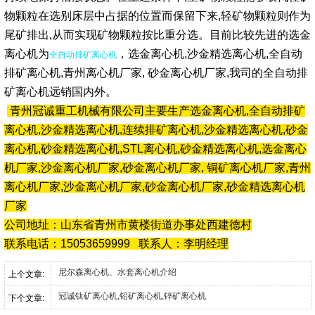
物颗
粒在选别床层中占据的位置而保留下来
,
轻矿物颗
粒则作为
尾矿排出
,
从而实现矿物颗粒按比重分选。目前比较先进的选金
离心机为
，选金离心机,沙金精选离心机,全自动
全自动排矿离心机
排矿离心机,青州离心机厂家, 砂金离心机厂家,我司的全自动排
矿离心机远销国内外。
青州冠诚重工机械有限公司主要生产选金离心机,全自动排矿
离心机,沙金精选离心机,
连
续排矿离心机,沙金精选离心机,砂金
离心机,砂金精选离心机,STL离心机,砂金精选离心机,选金离心
机厂家,沙金离心机厂家,砂金离心机厂家, 铜矿离心机
厂家,青州
离心机厂家,沙金离心机厂家,砂金离心机厂家,砂金精选离心机
厂家
公司地址：山东省青州市黄楼街道办事处西建德村
联系电话：15053659999 联系人：李明经理
尼尔森离心机、水套离心机介绍
上个文章:
冠诚钛矿离心机,铅矿离心机,锌矿离心机
下个文章: