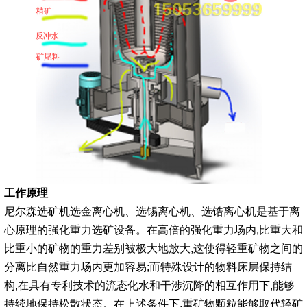
工作原理
尼尔森选矿机选金离心机、选锡离心机、选锆离心机是基于离
心原理的强化重力选矿
设备
。
在高倍的强化重力场内
,
比重大和
比重小的
矿物的重力差别被极大地放大
,
这使得轻重矿物之
间的
分离比自然重力场内更加容易
;
而特殊设计的
物料床层保持结
构
,
在具有专利技术的流态化水和
干涉沉降的相互作用下
,
能够
持续地保持松散状态
。
在上述条件下
,
重矿物颗粒能够取代轻矿