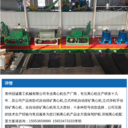
详情
青州冠诚重工机械有限公司专业离心机生产厂商，专注离心机生产研发十几
年，其公司产品有卧式自动排矿离心机,立式停机自动排矿离心机,立式停机手动
排矿离心机，全自动排矿离心机等几大类别，十多种型号供您选择，公司完善
的技术生产经验与售后服务为您订购离心机产品全方面保驾护航.详细离心机配
置方案请咨询：15053659999 15653473333李明