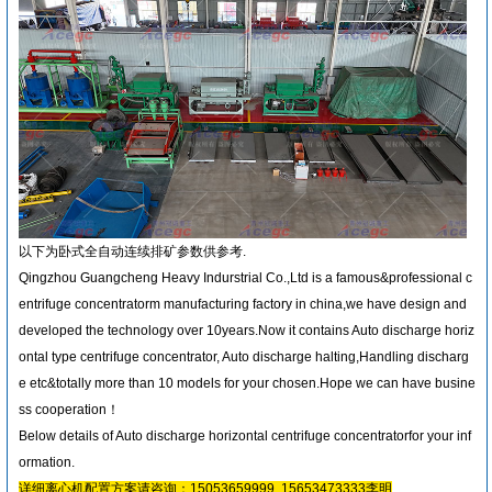
以下为卧式全自动连续排矿参数供参考.
Qingzhou Guangcheng Heavy Indurstrial Co.,Ltd is a famous&professional c
entrifuge concentratorm manufacturing factory in china,we have design and
developed the technology over 10years.Now it contains Auto discharge horiz
ontal type centrifuge concentrator, Auto discharge halting,Handling discharg
e etc&totally more than 10 models for your chosen.Hope we can have busine
ss cooperation！
Below details of Auto discharge horizontal centrifuge concentratorfor your inf
ormation.
详细离心机配置方案请咨询：15053659999 15653473333李明